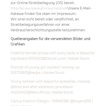
zur Online-Streitbeilegung (OS) bereit:
http://ec.europa.eu/consumers/odr
Unsere E-Mail-
Adresse finden Sie oben im Impressum.
Wir sind nicht bereit oder verpflichtet, an
Streitbeilegungsverfahren vor einer
Verbraucherschlichtungsstelle teilzunehmen.
Quellenangaben für die verwendeten Bilder und
Grafiken
Cheerful female group with every body is beautiful
signboard-93121603@Jacob Lund | Adobe Stock
Portrait of young girl outdoor looking up-
253732831@bedya | Adobe Stock
Young woman with beautiful eyelashes, closeup.
Before and after extension procedure-
242215053@New Africa | Adobe Stock
Cactus Fashion Design – 169461386 @evgenij918 |